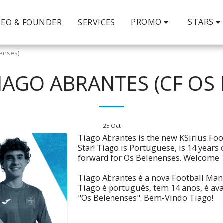
PROMO
STARS
CEO & FOUNDER
SERVICES
nenses)
IAGO ABRANTES (CF OS
25
Oct
Tiago Abrantes is the new KSirius F
Star! Tiago is Portuguese, is 14 years 
forward for Os Belenenses. Welcome 
Tiago Abrantes é a nova Football Man
Tiago é português, tem 14 anos, é av
"Os Belenenses". Bem-Vindo Tiago!