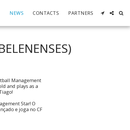
NEWS
CONTACTS
PARTNERS
 BELENENSES)
ootball Management
old and plays as a
Tiago!
agement Star! O
ançado e joga no CF